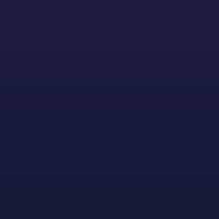
想反馈优化建议，登录站内服务咨
打造更上乘的服务体验。